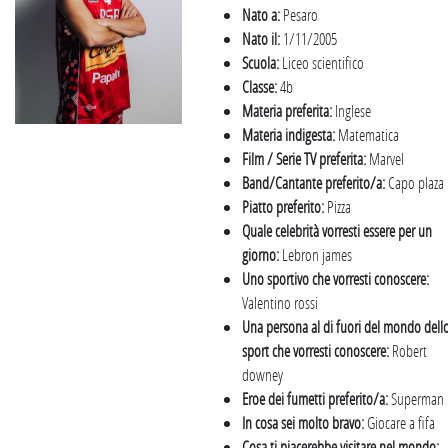
Nato a:
Pesaro
Nato il:
1/11/2005
Scuola:
Liceo scientifico
Classe:
4b
Materia preferita:
Inglese
Materia indigesta:
Matematica
Film / Serie TV preferita:
Marvel
Band/Cantante preferito/a:
Capo plaza
Piatto preferito:
Pizza
Quale celebrità vorresti essere per un
giorno:
Lebron james
Uno sportivo che vorresti conoscere:
Valentino rossi
Una persona al di fuori del mondo dell
sport che vorresti conoscere:
Robert
downey
Eroe dei fumetti preferito/a:
Superman
In cosa sei molto bravo:
Giocare a fifa
Cosa ti piacerebbe visitare nel mondo: