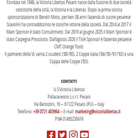
Fondata nel 1946, la Victoria Libertas Pesaro nasce dalla fusione di due società
cestistiche della città, la Victoria e la Libertas. Dopo la prima storica
sponsorizzazione di Benelli Moto, per ben 38 anni l’azienda di cucine pesarese
Scavolini ha contraddistinto le storiche vittorie della società. Dal 2014 al 2017 il
Main Sponsor è stato Consultinvest. Dal 2019 al giugno 2025 il Main Sponsor è
stato Carpegna Prosciutto. Dall’agosto 2026 il Title Sponsor è l’azienda pesarese
CMT Orange Tools.
Il palmares della VL vanta 2 scudetti (’88-’90), 2 Coppe Italia (’84/’85-’91/’92) e una
Coppa delle Coppe (’83).
CONTATTI
U.S.Victoria Libertas
Pallacanestro s.s.r.l. Pesaro
Via Bertozzini, 16 – 61122 Pesaro (PU) – Italy
Telefono:
+39 0721 403964
– E-mail:
marketing@victorialibertas.it
P.IVA 01485230419