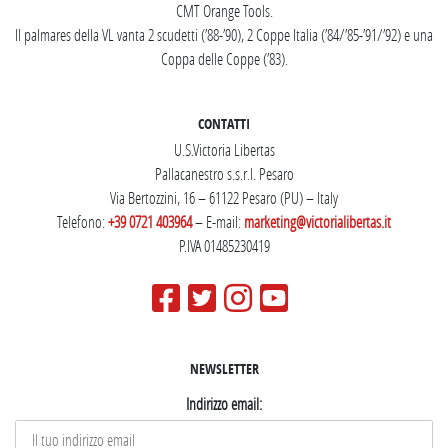
CMT Orange Tools.
Il palmares della VL vanta 2 scudetti (’88-’90), 2 Coppe Italia (’84/’85-’91/’92) e una
Coppa delle Coppe (’83).
CONTATTI
U.S.Victoria Libertas
Pallacanestro s.s.r.l. Pesaro
Via Bertozzini, 16 – 61122 Pesaro (PU) – Italy
Telefono:
+39 0721 403964
– E-mail:
marketing@victorialibertas.it
P.IVA 01485230419
NEWSLETTER
Indirizzo email: