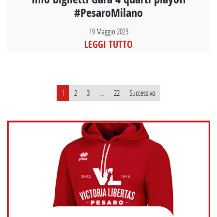
#PesaroMilano
19 Maggio 2023
LEGGI TUTTO
Paginazione
1
2
3
…
22
Successivo
degli
articoli