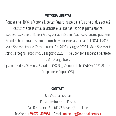
SEGUICI SU INSTAGRAM
VICTORIA LIBERTAS
Fondata nel 1946, la Victoria Libertas Pesaro nasce dalla fusione di due società
cestistiche della città, la Victoria e la Libertas. Dopo la prima storica
sponsorizzazione di Benelli Moto, per ben 38 anni l’azienda di cucine pesarese
Scavolini ha contraddistinto le storiche vittorie della società. Dal 2014 al 2017 il
Main Sponsor è stato Consultinvest. Dal 2019 al giugno 2025 il Main Sponsor è
stato Carpegna Prosciutto. Dall’agosto 2026 il Title Sponsor è l’azienda pesarese
CMT Orange Tools.
Il palmares della VL vanta 2 scudetti (’88-’90), 2 Coppe Italia (’84/’85-’91/’92) e una
Coppa delle Coppe (’83).
CONTATTI
U.S.Victoria Libertas
Pallacanestro s.s.r.l. Pesaro
Via Bertozzini, 16 – 61122 Pesaro (PU) – Italy
Telefono:
+39 0721 403964
– E-mail:
marketing@victorialibertas.it