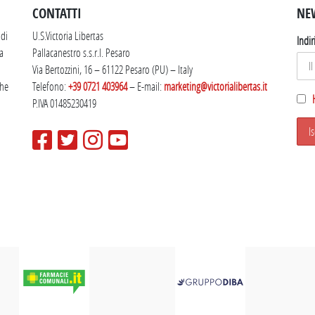
CONTATTI
NE
 di
U.S.Victoria Libertas
Indir
la
Pallacanestro s.s.r.l. Pesaro
Via Bertozzini, 16 – 61122 Pesaro (PU) – Italy
che
Telefono:
+39 0721 403964
– E-mail:
marketing@victorialibertas.it
P.IVA 01485230419