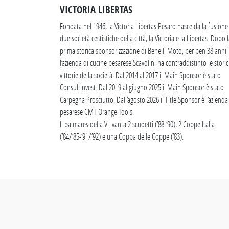
VICTORIA LIBERTAS
Fondata nel 1946, la Victoria Libertas Pesaro nasce dalla fusione
due società cestistiche della città, la Victoria e la Libertas. Dopo 
prima storica sponsorizzazione di Benelli Moto, per ben 38 anni
l’azienda di cucine pesarese Scavolini ha contraddistinto le stori
vittorie della società. Dal 2014 al 2017 il Main Sponsor è stato
Consultinvest. Dal 2019 al giugno 2025 il Main Sponsor è stato
Carpegna Prosciutto. Dall’agosto 2026 il Title Sponsor è l’azienda
pesarese CMT Orange Tools.
Il palmares della VL vanta 2 scudetti (’88-’90), 2 Coppe Italia
(’84/’85-’91/’92) e una Coppa delle Coppe (’83).