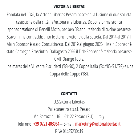
VICTORIA LIBERTAS
Fondata nel 1946, la Victoria Libertas Pesaro nasce dalla fusione di due società
cestistiche della città, la Victoria e la Libertas. Dopo la prima storica
sponsorizzazione di Benelli Moto, per ben 38 anni l’azienda di cucine pesarese
Scavolini ha contraddistinto le storiche vittorie della società. Dal 2014 al 2017 il
Main Sponsor è stato Consultinvest. Dal 2019 al giugno 2025 il Main Sponsor è
stato Carpegna Prosciutto. Dall’agosto 2026 il Title Sponsor è l’azienda pesarese
CMT Orange Tools.
Il palmares della VL vanta 2 scudetti (’88-’90), 2 Coppe Italia (’84/’85-’91/’92) e una
Coppa delle Coppe (’83).
CONTATTI
U.S.Victoria Libertas
Pallacanestro s.s.r.l. Pesaro
Via Bertozzini, 16 – 61122 Pesaro (PU) – Italy
Telefono:
+39 0721 403964
– E-mail:
marketing@victorialibertas.it
P.IVA 01485230419