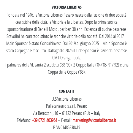
VICTORIA LIBERTAS
Fondata nel 1946, la Victoria Libertas Pesaro nasce dalla fusione di due società
cestistiche della città, la Victoria e la Libertas. Dopo la prima storica
sponsorizzazione di Benelli Moto, per ben 38 anni l’azienda di cucine pesarese
Scavolini ha contraddistinto le storiche vittorie della società. Dal 2014 al 2017 il
Main Sponsor è stato Consultinvest. Dal 2019 al giugno 2025 il Main Sponsor è
stato Carpegna Prosciutto. Dall’agosto 2026 il Title Sponsor è l’azienda pesarese
CMT Orange Tools.
Il palmares della VL vanta 2 scudetti (’88-’90), 2 Coppe Italia (’84/’85-’91/’92) e una
Coppa delle Coppe (’83).
CONTATTI
U.S.Victoria Libertas
Pallacanestro s.s.r.l. Pesaro
Via Bertozzini, 16 – 61122 Pesaro (PU) – Italy
Telefono:
+39 0721 403964
– E-mail:
marketing@victorialibertas.it
P.IVA 01485230419