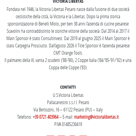
VICTORIA LIBERTAS
Fondata nel 1946, la Victoria Libertas Pesaro nasce dalla fusione di due società
cestistiche della città, la Victoria e la Libertas. Dopo la prima storica
sponsorizzazione di Benelli Moto, per ben 38 anni l’azienda di cucine pesarese
Scavolini ha contraddistinto le storiche vittorie della società. Dal 2014 al 2017 il
Main Sponsor è stato Consultinvest. Dal 2019 al giugno 2025 il Main Sponsor è
stato Carpegna Prosciutto. Dall’agosto 2026 il Title Sponsor è l’azienda pesarese
CMT Orange Tools.
Il palmares della VL vanta 2 scudetti (’88-’90), 2 Coppe Italia (’84/’85-’91/’92) e una
Coppa delle Coppe (’83).
CONTATTI
U.S.Victoria Libertas
Pallacanestro s.s.r.l. Pesaro
Via Bertozzini, 16 – 61122 Pesaro (PU) – Italy
Telefono:
+39 0721 403964
– E-mail:
marketing@victorialibertas.it
P.IVA 01485230419