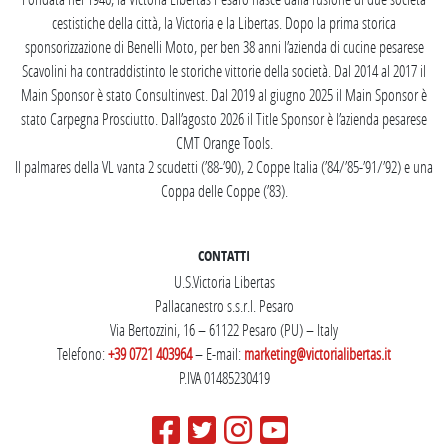
cestistiche della città, la Victoria e la Libertas. Dopo la prima storica
sponsorizzazione di Benelli Moto, per ben 38 anni l’azienda di cucine pesarese
Scavolini ha contraddistinto le storiche vittorie della società. Dal 2014 al 2017 il
Main Sponsor è stato Consultinvest. Dal 2019 al giugno 2025 il Main Sponsor è
stato Carpegna Prosciutto. Dall’agosto 2026 il Title Sponsor è l’azienda pesarese
CMT Orange Tools.
Il palmares della VL vanta 2 scudetti (’88-’90), 2 Coppe Italia (’84/’85-’91/’92) e una
Coppa delle Coppe (’83).
CONTATTI
U.S.Victoria Libertas
Pallacanestro s.s.r.l. Pesaro
Via Bertozzini, 16 – 61122 Pesaro (PU) – Italy
Telefono:
+39 0721 403964
– E-mail:
marketing@victorialibertas.it
P.IVA 01485230419