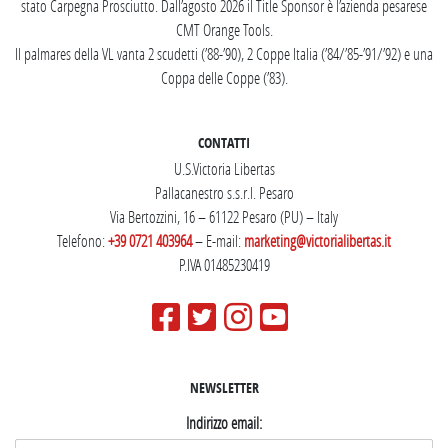
stato Carpegna Prosciutto. Dall’agosto 2026 il Title Sponsor è l’azienda pesarese
CMT Orange Tools.
Il palmares della VL vanta 2 scudetti (’88-’90), 2 Coppe Italia (’84/’85-’91/’92) e una
Coppa delle Coppe (’83).
CONTATTI
U.S.Victoria Libertas
Pallacanestro s.s.r.l. Pesaro
Via Bertozzini, 16 – 61122 Pesaro (PU) – Italy
Telefono:
+39 0721 403964
– E-mail:
marketing@victorialibertas.it
P.IVA 01485230419
NEWSLETTER
Indirizzo email: