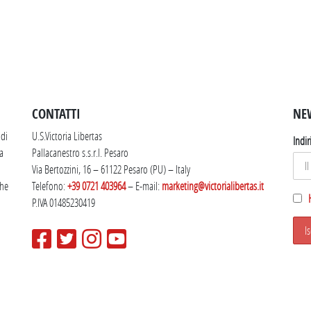
SEGUICI SU INSTAGRAM
CONTATTI
NE
 di
U.S.Victoria Libertas
Indir
la
Pallacanestro s.s.r.l. Pesaro
Via Bertozzini, 16 – 61122 Pesaro (PU) – Italy
che
Telefono:
+39 0721 403964
– E-mail:
marketing@victorialibertas.it
P.IVA 01485230419