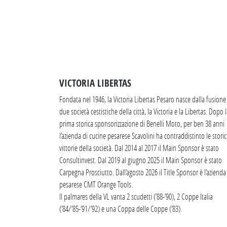
VICTORIA LIBERTAS
Fondata nel 1946, la Victoria Libertas Pesaro nasce dalla fusione
due società cestistiche della città, la Victoria e la Libertas. Dopo 
prima storica sponsorizzazione di Benelli Moto, per ben 38 anni
l’azienda di cucine pesarese Scavolini ha contraddistinto le stori
vittorie della società. Dal 2014 al 2017 il Main Sponsor è stato
Consultinvest. Dal 2019 al giugno 2025 il Main Sponsor è stato
Carpegna Prosciutto. Dall’agosto 2026 il Title Sponsor è l’azienda
pesarese CMT Orange Tools.
Il palmares della VL vanta 2 scudetti (’88-’90), 2 Coppe Italia
(’84/’85-’91/’92) e una Coppa delle Coppe (’83).