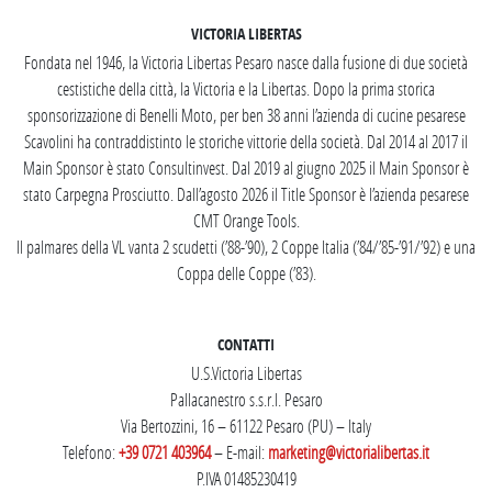
VICTORIA LIBERTAS
Fondata nel 1946, la Victoria Libertas Pesaro nasce dalla fusione di due società
cestistiche della città, la Victoria e la Libertas. Dopo la prima storica
sponsorizzazione di Benelli Moto, per ben 38 anni l’azienda di cucine pesarese
Scavolini ha contraddistinto le storiche vittorie della società. Dal 2014 al 2017 il
Main Sponsor è stato Consultinvest. Dal 2019 al giugno 2025 il Main Sponsor è
stato Carpegna Prosciutto. Dall’agosto 2026 il Title Sponsor è l’azienda pesarese
CMT Orange Tools.
Il palmares della VL vanta 2 scudetti (’88-’90), 2 Coppe Italia (’84/’85-’91/’92) e una
Coppa delle Coppe (’83).
CONTATTI
U.S.Victoria Libertas
Pallacanestro s.s.r.l. Pesaro
Via Bertozzini, 16 – 61122 Pesaro (PU) – Italy
Telefono:
+39 0721 403964
– E-mail:
marketing@victorialibertas.it
P.IVA 01485230419