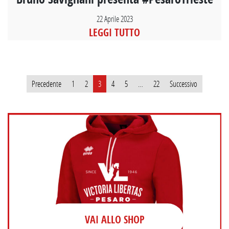
22 Aprile 2023
LEGGI TUTTO
Paginazione
Precedente
1
2
3
4
5
…
22
Successivo
degli
articoli
VAI ALLO SHOP