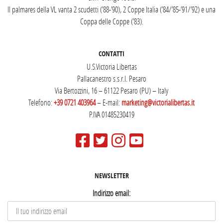
Il palmares della VL vanta 2 scudetti (’88-’90), 2 Coppe Italia (’84/’85-’91/’92) e una
Coppa delle Coppe (’83).
CONTATTI
U.S.Victoria Libertas
Pallacanestro s.s.r.l. Pesaro
Via Bertozzini, 16 – 61122 Pesaro (PU) – Italy
Telefono:
+39 0721 403964
– E-mail:
marketing@victorialibertas.it
P.IVA 01485230419
NEWSLETTER
Indirizzo email: