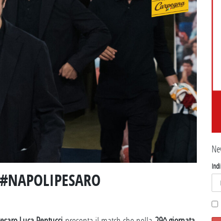
Ne
Indi
 #NAPOLIPESARO
Pesaro Luca Pentucci
presenta il match che nella
29^ giornata