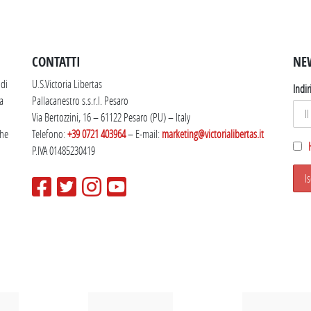
SEGUICI SU INSTAGRAM
CONTATTI
NE
 di
U.S.Victoria Libertas
Indir
la
Pallacanestro s.s.r.l. Pesaro
Via Bertozzini, 16 – 61122 Pesaro (PU) – Italy
che
Telefono:
+39 0721 403964
– E-mail:
marketing@victorialibertas.it
P.IVA 01485230419