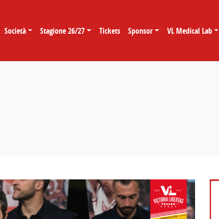
Società
Stagione 26/27
Tickets
Sponsor
VL Medical Lab