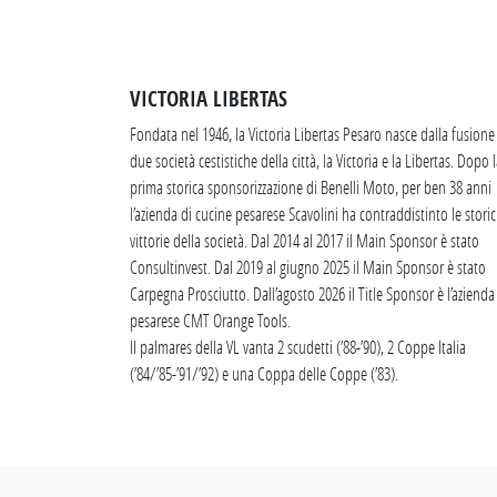
VICTORIA LIBERTAS
Fondata nel 1946, la Victoria Libertas Pesaro nasce dalla fusione
due società cestistiche della città, la Victoria e la Libertas. Dopo 
prima storica sponsorizzazione di Benelli Moto, per ben 38 anni
l’azienda di cucine pesarese Scavolini ha contraddistinto le stori
vittorie della società. Dal 2014 al 2017 il Main Sponsor è stato
Consultinvest. Dal 2019 al giugno 2025 il Main Sponsor è stato
Carpegna Prosciutto. Dall’agosto 2026 il Title Sponsor è l’azienda
pesarese CMT Orange Tools.
Il palmares della VL vanta 2 scudetti (’88-’90), 2 Coppe Italia
(’84/’85-’91/’92) e una Coppa delle Coppe (’83).