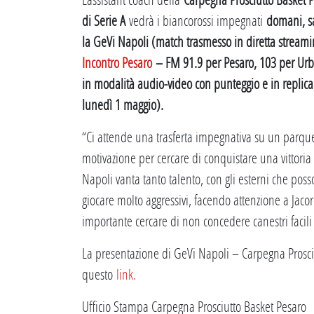
di Serie A
vedrà i biancorossi impegnati
domani, sa
la GeVi Napoli (match trasmesso in diretta stream
Incontro Pesaro
– FM 91.9 per Pesaro, 103 per Urb
in modalità audio-video con punteggio e in replic
lunedì 1 maggio).
“Ci attende una trasferta impegnativa su un parquet
motivazione per cercare di conquistare una vittoria
Napoli vanta tanto talento, con gli esterni che po
giocare molto aggressivi, facendo attenzione a Jac
importante cercare di non concedere canestri facili
La presentazione di GeVi Napoli – Carpegna Prosci
questo
link
.
Ufficio Stampa Carpegna Prosciutto Basket Pesaro