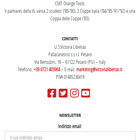
CMT Orange Tools.
Il palmares della VL vanta 2 scudetti (’88-’90), 2 Coppe Italia (’84/’85-’91/’92) e una
Coppa delle Coppe (’83).
CONTATTI
U.S.Victoria Libertas
Pallacanestro s.s.r.l. Pesaro
Via Bertozzini, 16 – 61122 Pesaro (PU) – Italy
Telefono:
+39 0721 403964
– E-mail:
marketing@victorialibertas.it
P.IVA 01485230419
NEWSLETTER
Indirizzo email: