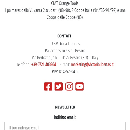
CMT Orange Tools.
Il palmares della VL vanta 2 scudetti (’88-’90), 2 Coppe Italia (’84/’85-’91/’92) e una
Coppa delle Coppe (’83).
CONTATTI
U.S.Victoria Libertas
Pallacanestro s.s.r.l. Pesaro
Via Bertozzini, 16 – 61122 Pesaro (PU) – Italy
Telefono:
+39 0721 403964
– E-mail:
marketing@victorialibertas.it
P.IVA 01485230419
NEWSLETTER
Indirizzo email: