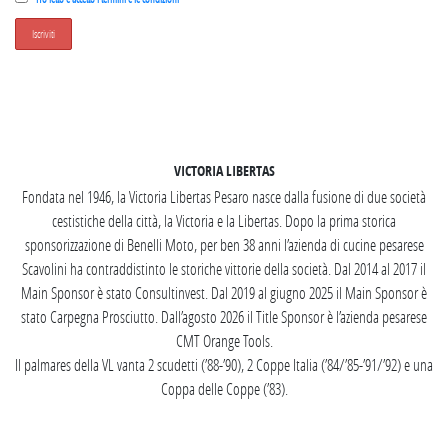
SEGUICI SU INSTAGRAM
VICTORIA LIBERTAS
Fondata nel 1946, la Victoria Libertas Pesaro nasce dalla fusione di due società
cestistiche della città, la Victoria e la Libertas. Dopo la prima storica
sponsorizzazione di Benelli Moto, per ben 38 anni l’azienda di cucine pesarese
Scavolini ha contraddistinto le storiche vittorie della società. Dal 2014 al 2017 il
Main Sponsor è stato Consultinvest. Dal 2019 al giugno 2025 il Main Sponsor è
stato Carpegna Prosciutto. Dall’agosto 2026 il Title Sponsor è l’azienda pesarese
CMT Orange Tools.
Il palmares della VL vanta 2 scudetti (’88-’90), 2 Coppe Italia (’84/’85-’91/’92) e una
Coppa delle Coppe (’83).