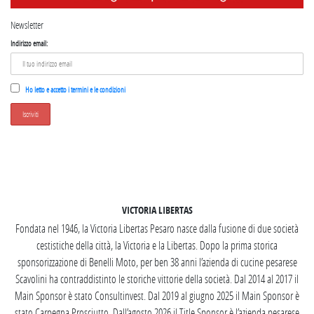
Newsletter
Indirizzo email:
Ho letto e accetto i termini e le condizioni
SEGUICI SU INSTAGRAM
VICTORIA LIBERTAS
Fondata nel 1946, la Victoria Libertas Pesaro nasce dalla fusione di due società
cestistiche della città, la Victoria e la Libertas. Dopo la prima storica
sponsorizzazione di Benelli Moto, per ben 38 anni l’azienda di cucine pesarese
Scavolini ha contraddistinto le storiche vittorie della società. Dal 2014 al 2017 il
Main Sponsor è stato Consultinvest. Dal 2019 al giugno 2025 il Main Sponsor è
stato Carpegna Prosciutto. Dall’agosto 2026 il Title Sponsor è l’azienda pesarese