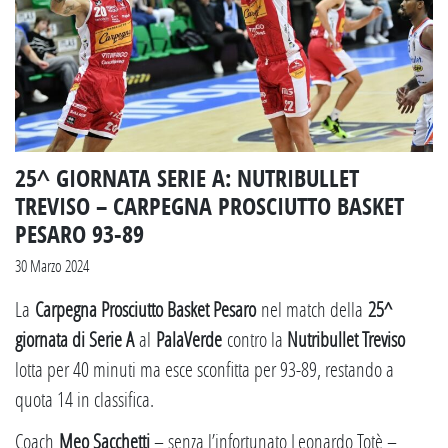
25^ GIORNATA SERIE A: NUTRIBULLET
TREVISO – CARPEGNA PROSCIUTTO BASKET
PESARO 93-89
30 Marzo 2024
La
Carpegna Prosciutto Basket Pesaro
nel match della
25^
giornata di Serie A
al
PalaVerde
contro la
Nutribullet Treviso
lotta per 40 minuti ma esce sconfitta per 93-89, restando a
quota 14 in classifica.
Coach
Meo Sacchetti
– senza l’infortunato Leonardo Totè –