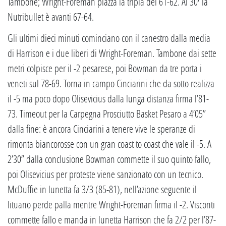
Tambone; Wright-Foreman piazza la tripla del 61-62. Al 30′ la
Nutribullet è avanti 67-64.
Gli ultimi dieci minuti cominciano con il canestro dalla media
di Harrison e i due liberi di Wright-Foreman. Tambone dai sette
metri colpisce per il -2 pesarese, poi Bowman da tre porta i
veneti sul 78-69. Torna in campo Cinciarini che da sotto realizza
il -5 ma poco dopo Olisevicius dalla lunga distanza firma l’81-
73. Timeout per la Carpegna Prosciutto Basket Pesaro a 4’05”
dalla fine: è ancora Cinciarini a tenere vive le speranze di
rimonta biancorosse con un gran coast to coast che vale il -5. A
2’30” dalla conclusione Bowman commette il suo quinto fallo,
poi Olisevicius per proteste viene sanzionato con un tecnico.
McDuffie in lunetta fa 3/3 (85-81), nell’azione seguente il
lituano perde palla mentre Wright-Foreman firma il -2. Visconti
commette fallo e manda in lunetta Harrison che fa 2/2 per l’87-