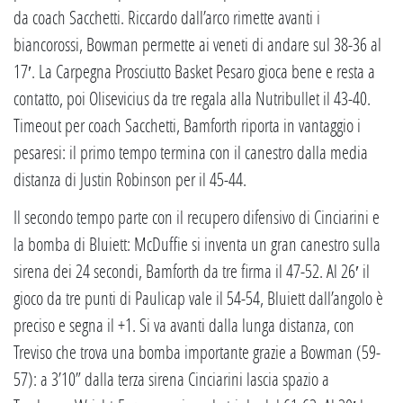
da coach Sacchetti. Riccardo dall’arco rimette avanti i
biancorossi, Bowman permette ai veneti di andare sul 38-36 al
17′. La Carpegna Prosciutto Basket Pesaro gioca bene e resta a
contatto, poi Olisevicius da tre regala alla Nutribullet il 43-40.
Timeout per coach Sacchetti, Bamforth riporta in vantaggio i
pesaresi: il primo tempo termina con il canestro dalla media
distanza di Justin Robinson per il 45-44.
Il secondo tempo parte con il recupero difensivo di Cinciarini e
la bomba di Bluiett: McDuffie si inventa un gran canestro sulla
sirena dei 24 secondi, Bamforth da tre firma il 47-52. Al 26′ il
gioco da tre punti di Paulicap vale il 54-54, Bluiett dall’angolo è
preciso e segna il +1. Si va avanti dalla lunga distanza, con
Treviso che trova una bomba importante grazie a Bowman (59-
57): a 3’10” dalla terza sirena Cinciarini lascia spazio a