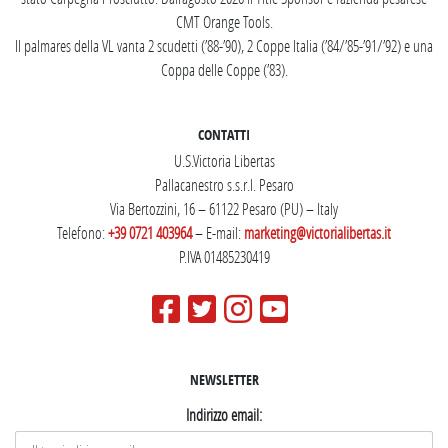
CMT Orange Tools.
Il palmares della VL vanta 2 scudetti (’88-’90), 2 Coppe Italia (’84/’85-’91/’92) e una
Coppa delle Coppe (’83).
CONTATTI
U.S.Victoria Libertas
Pallacanestro s.s.r.l. Pesaro
Via Bertozzini, 16 – 61122 Pesaro (PU) – Italy
Telefono:
+39 0721 403964
– E-mail:
marketing@victorialibertas.it
P.IVA 01485230419
NEWSLETTER
Indirizzo email: