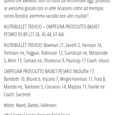
quello che avevano: non ho nulla da recriminare oggi, piuttosto
se avessimo giocato così in altre occasioni come ad esempio
contro Brindisi avremmo raccolto ben altri risultati”.
NUTRIBULLET TREVISO – CARPEGNA PROSCIUTTO BASKET
PESARO 93-89 (27-26; 45-44; 67-64)
NUTRIBULLET TREVISO: Bowman 21, Zanelli 2, Harrison 14,
Torresani ne, Faggian, Robinson 12, Scandiuzzi ne, Mezzanotte
5, Allen 13, Camara ne, Olisevicius 9, Paulicap 17 Coach: Vitucci
CARPEGNA PROSCIUTTO BASKET PESARO: McDuffie 17,
Bamforth 10, Bluiett 6, Visconti 7, Wright-Foreman 11, Ford 8,
Maretto ne, Tambone 5, Cinciarini 14, Mazzola 11, Fainke ne
Coach: Sacchetti
Arbitri: Attard, Bartoli, Valleriani
Ufficio Stampa Carpegna Prosciutto Basket Pesaro