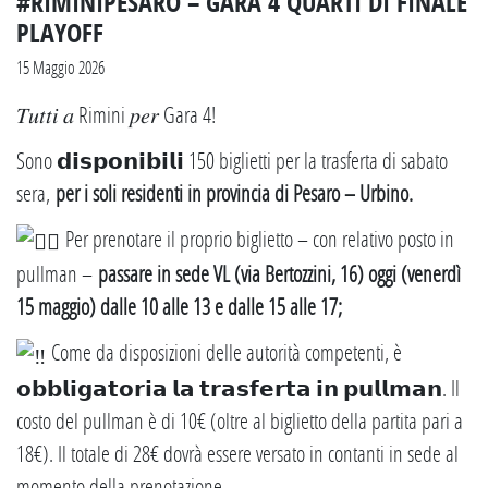
#RIMINIPESARO – GARA 4 QUARTI DI FINALE
PLAYOFF
15 Maggio 2026
𝑇𝑢𝑡𝑡𝑖 𝑎 Rimini 𝑝𝑒𝑟 Gara 4!
Sono 𝗱𝗶𝘀𝗽𝗼𝗻𝗶𝗯𝗶𝗹𝗶 150 biglietti per la trasferta di sabato
sera,
per i soli residenti in provincia di Pesaro – Urbino.
Per prenotare il proprio biglietto – con relativo posto in
pullman –
passare in sede VL (via Bertozzini, 16) oggi (venerdì
15 maggio) dalle 10 alle 13 e dalle 15 alle 17;
Come da disposizioni delle autorità competenti, è
𝗼𝗯𝗯𝗹𝗶𝗴𝗮𝘁𝗼𝗿𝗶𝗮 𝗹𝗮 𝘁𝗿𝗮𝘀𝗳𝗲𝗿𝘁𝗮 𝗶𝗻 𝗽𝘂𝗹𝗹𝗺𝗮𝗻. Il
costo del pullman è di 10€ (oltre al biglietto della partita pari a
18€). Il totale di 28€ dovrà essere versato in contanti in sede al
momento della prenotazione.