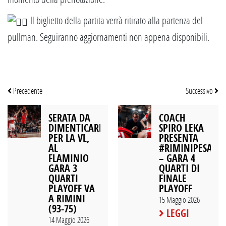
Il biglietto della partita verrà ritirato alla partenza del
pullman. Seguiranno aggiornamenti non appena disponibili.
Precedente
Successivo
SERATA DA
COACH
DIMENTICARE
SPIRO LEKA
PER LA VL,
PRESENTA
AL
#RIMINIPESARO
FLAMINIO
– GARA 4
GARA 3
QUARTI DI
QUARTI
FINALE
PLAYOFF VA
PLAYOFF
A RIMINI
15 Maggio 2026
(93-75)
LEGGI
14 Maggio 2026