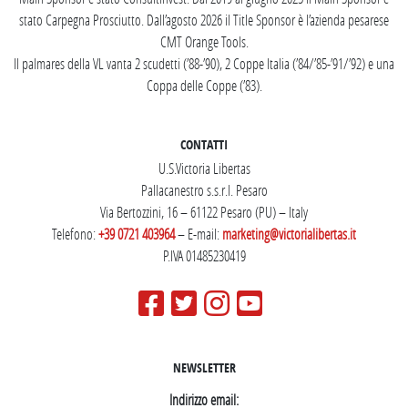
stato Carpegna Prosciutto. Dall’agosto 2026 il Title Sponsor è l’azienda pesarese
CMT Orange Tools.
Il palmares della VL vanta 2 scudetti (’88-’90), 2 Coppe Italia (’84/’85-’91/’92) e una
Coppa delle Coppe (’83).
CONTATTI
U.S.Victoria Libertas
Pallacanestro s.s.r.l. Pesaro
Via Bertozzini, 16 – 61122 Pesaro (PU) – Italy
Telefono:
+39 0721 403964
– E-mail:
marketing@victorialibertas.it
P.IVA 01485230419
NEWSLETTER
Indirizzo email: