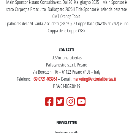
Main Sponsor è stato Consultinvest. Dal 2019 al giugno 2025 il Main Sponsor è
stato Carpegna Prosciutto. Dall’agosto 2026 il Title Sponsor è l’azienda pesarese
CMT Orange Tools.
Il palmares della VL vanta 2 scudetti (’88-’90), 2 Coppe Italia (’84/’85-’91/’92) e una
Coppa delle Coppe (’83).
CONTATTI
U.S.Victoria Libertas
Pallacanestro s.s.r.l. Pesaro
Via Bertozzini, 16 – 61122 Pesaro (PU) – Italy
Telefono:
+39 0721 403964
– E-mail:
marketing@victorialibertas.it
P.IVA 01485230419
NEWSLETTER
Indirizzo email: