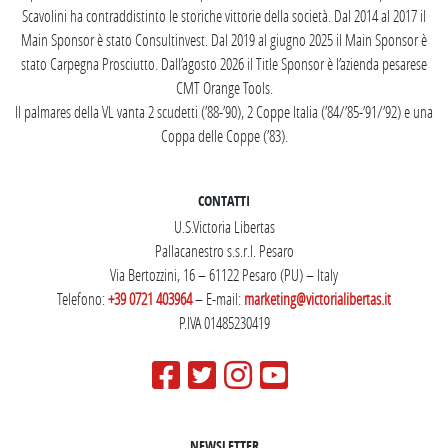
Scavolini ha contraddistinto le storiche vittorie della società. Dal 2014 al 2017 il
Main Sponsor è stato Consultinvest. Dal 2019 al giugno 2025 il Main Sponsor è
stato Carpegna Prosciutto. Dall’agosto 2026 il Title Sponsor è l’azienda pesarese
CMT Orange Tools.
Il palmares della VL vanta 2 scudetti (’88-’90), 2 Coppe Italia (’84/’85-’91/’92) e una
Coppa delle Coppe (’83).
CONTATTI
U.S.Victoria Libertas
Pallacanestro s.s.r.l. Pesaro
Via Bertozzini, 16 – 61122 Pesaro (PU) – Italy
Telefono:
+39 0721 403964
– E-mail:
marketing@victorialibertas.it
P.IVA 01485230419
NEWSLETTER