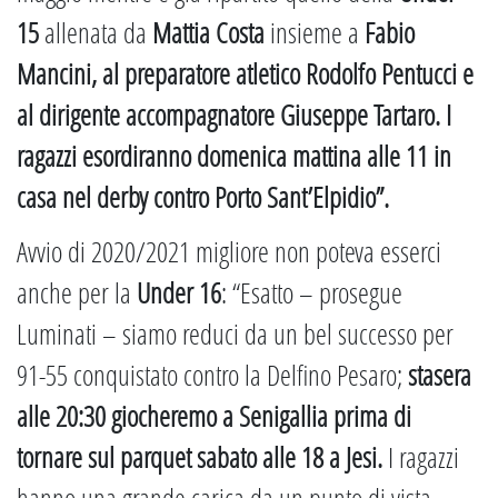
15
allenata da
Mattia Costa
insieme a
Fabio
Mancini, al preparatore atletico Rodolfo Pentucci e
al dirigente accompagnatore Giuseppe Tartaro.
I
ragazzi esordiranno domenica mattina alle 11 in
casa nel derby contro Porto Sant’Elpidio”.
Avvio di 2020/2021 migliore non poteva esserci
anche per la
Under 16
: “Esatto – prosegue
Luminati – siamo reduci da un bel successo per
91-55 conquistato contro la Delfino Pesaro;
stasera
alle 20:30 giocheremo a Senigallia prima di
tornare sul parquet sabato alle 18 a Jesi.
I ragazzi