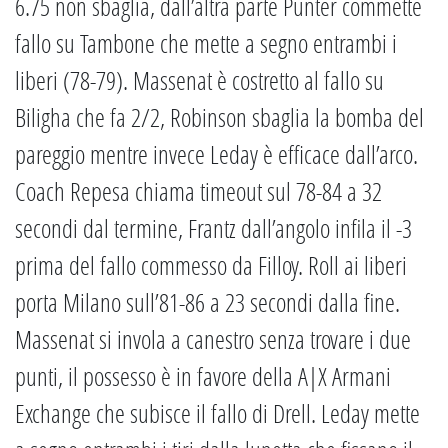
6.75 non sbaglia, dall’altra parte Punter commette
fallo su Tambone che mette a segno entrambi i
liberi (78-79). Massenat è costretto al fallo su
Biligha che fa 2/2, Robinson sbaglia la bomba del
pareggio mentre invece Leday è efficace dall’arco.
Coach Repesa chiama timeout sul 78-84 a 32
secondi dal termine, Frantz dall’angolo infila il -3
prima del fallo commesso da Filloy. Roll ai liberi
porta Milano sull’81-86 a 23 secondi dalla fine.
Massenat si invola a canestro senza trovare i due
punti, il possesso è in favore della A|X Armani
Exchange che subisce il fallo di Drell. Leday mette