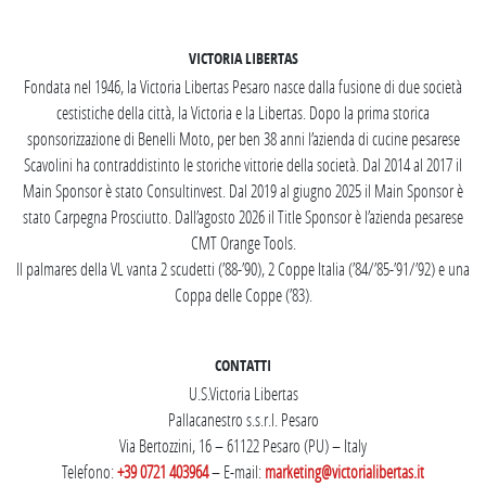
VICTORIA LIBERTAS
Fondata nel 1946, la Victoria Libertas Pesaro nasce dalla fusione di due società
cestistiche della città, la Victoria e la Libertas. Dopo la prima storica
sponsorizzazione di Benelli Moto, per ben 38 anni l’azienda di cucine pesarese
Scavolini ha contraddistinto le storiche vittorie della società. Dal 2014 al 2017 il
Main Sponsor è stato Consultinvest. Dal 2019 al giugno 2025 il Main Sponsor è
stato Carpegna Prosciutto. Dall’agosto 2026 il Title Sponsor è l’azienda pesarese
CMT Orange Tools.
Il palmares della VL vanta 2 scudetti (’88-’90), 2 Coppe Italia (’84/’85-’91/’92) e una
Coppa delle Coppe (’83).
CONTATTI
U.S.Victoria Libertas
Pallacanestro s.s.r.l. Pesaro
Via Bertozzini, 16 – 61122 Pesaro (PU) – Italy
Telefono:
+39 0721 403964
– E-mail:
marketing@victorialibertas.it