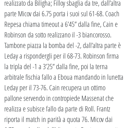
realizzato da Biligha; Filloy sbaglia da tre, dall’altra
parte Micov dai 6.75 porta i suoi sul 61-68. Coach
Repesa chiama timeout a 6’45” dalla fine, Cain e
Robinson da sotto realizzano il -3 biancorosso.
Tambone piazza la bomba del -2, dall’altra parte è
Leday a rispondergli per il 68-73. Robinson firma
la tripla del -1 a 3’25” dalla fine, poi la terna
arbitrale fischia fallo a Eboua mandando in lunetta
Leday per il 73-76. Cain recupera un ottimo
pallone servendo in contropiede Massenat che
realizza e subisce fallo da parte di Roll. Frantz
riporta il match in parità a quota 76. Micov dai