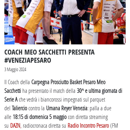
COACH MEO SACCHETTI PRESENTA
#VENEZIAPESARO
3 Maggio 2024
Il Coach della
Carpegna Prosciutto Basket Pesaro Meo
Sacchetti
ha presentato il match della
30^ e ultima giornata di
Serie A
che vedrà i biancorossi impegnati sul parquet
del
Taliercio
contro la
Umana Reyer Venezia
: palla a due
alle
18:15 di domenica 5 maggio
con diretta streaming
su
DAZN
,
radiocronaca diretta su
Radio Incontro Pesaro
(FM