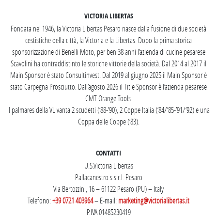
VICTORIA LIBERTAS
Fondata nel 1946, la Victoria Libertas Pesaro nasce dalla fusione di due società
cestistiche della città, la Victoria e la Libertas. Dopo la prima storica
sponsorizzazione di Benelli Moto, per ben 38 anni l’azienda di cucine pesarese
Scavolini ha contraddistinto le storiche vittorie della società. Dal 2014 al 2017 il
Main Sponsor è stato Consultinvest. Dal 2019 al giugno 2025 il Main Sponsor è
stato Carpegna Prosciutto. Dall’agosto 2026 il Title Sponsor è l’azienda pesarese
CMT Orange Tools.
Il palmares della VL vanta 2 scudetti (’88-’90), 2 Coppe Italia (’84/’85-’91/’92) e una
Coppa delle Coppe (’83).
CONTATTI
U.S.Victoria Libertas
Pallacanestro s.s.r.l. Pesaro
Via Bertozzini, 16 – 61122 Pesaro (PU) – Italy
Telefono:
+39 0721 403964
– E-mail:
marketing@victorialibertas.it
P.IVA 01485230419