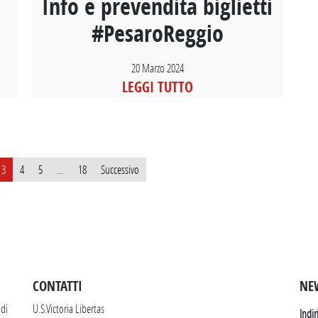
Info e prevendita biglietti
#PesaroReggio
20 Marzo 2024
LEGGI TUTTO
3
4
5
…
18
Successivo
SEGUICI SU INSTAGRAM
CONTATTI
NE
 di
U.S.Victoria Libertas
Indir