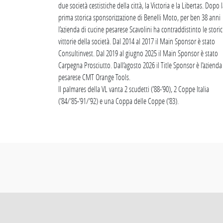
due società cestistiche della città, la Victoria e la Libertas. Dopo 
prima storica sponsorizzazione di Benelli Moto, per ben 38 anni
l’azienda di cucine pesarese Scavolini ha contraddistinto le stori
vittorie della società. Dal 2014 al 2017 il Main Sponsor è stato
Consultinvest. Dal 2019 al giugno 2025 il Main Sponsor è stato
Carpegna Prosciutto. Dall’agosto 2026 il Title Sponsor è l’azienda
pesarese CMT Orange Tools.
Il palmares della VL vanta 2 scudetti (’88-’90), 2 Coppe Italia
(’84/’85-’91/’92) e una Coppa delle Coppe (’83).