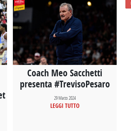
Coach Meo Sacchetti
presenta #TrevisoPesaro
et
29 Marzo 2024
LEGGI TUTTO