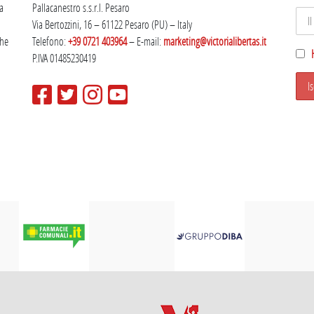
la
Pallacanestro s.s.r.l. Pesaro
Via Bertozzini, 16 – 61122 Pesaro (PU) – Italy
che
Telefono:
+39 0721 403964
– E-mail:
marketing@victorialibertas.it
P.IVA 01485230419