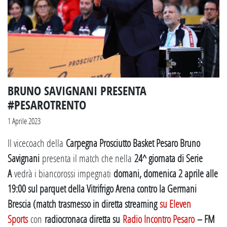
BRUNO SAVIGNANI PRESENTA
#PESAROTRENTO
1 Aprile 2023
Il vicecoach della
Carpegna Prosciutto Basket Pesaro Bruno
Savignani
presenta il match che nella
24^ giornata di Serie
A
vedrà i biancorossi impegnati
domani, domenica 2 aprile alle
19:00 sul parquet della Vitrifrigo Arena contro la Germani
Brescia (match trasmesso in diretta streaming
su Eleven
Sports
con
radiocronaca diretta su
Radio Incontro Pesaro
– FM