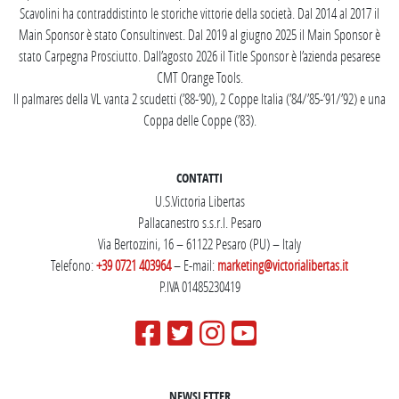
Scavolini ha contraddistinto le storiche vittorie della società. Dal 2014 al 2017 il
Main Sponsor è stato Consultinvest. Dal 2019 al giugno 2025 il Main Sponsor è
stato Carpegna Prosciutto. Dall’agosto 2026 il Title Sponsor è l’azienda pesarese
CMT Orange Tools.
Il palmares della VL vanta 2 scudetti (’88-’90), 2 Coppe Italia (’84/’85-’91/’92) e una
Coppa delle Coppe (’83).
CONTATTI
U.S.Victoria Libertas
Pallacanestro s.s.r.l. Pesaro
Via Bertozzini, 16 – 61122 Pesaro (PU) – Italy
Telefono:
+39 0721 403964
– E-mail:
marketing@victorialibertas.it
P.IVA 01485230419
NEWSLETTER