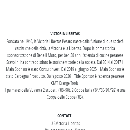
SEGUICI SU INSTAGRAM
VICTORIA LIBERTAS
Fondata nel 1946, la Victoria Libertas Pesaro nasce dalla fusione di due società
cestistiche della città, la Victoria e la Libertas. Dopo la prima storica
sponsorizzazione di Benelli Moto, per ben 38 anni l’azienda di cucine pesarese
Scavolini ha contraddistinto le storiche vittorie della società. Dal 2014 al 2017 il
Main Sponsor è stato Consultinvest. Dal 2019 al giugno 2025 il Main Sponsor è
stato Carpegna Prosciutto. Dall’agosto 2026 il Title Sponsor è l’azienda pesarese
CMT Orange Tools.
Il palmares della VL vanta 2 scudetti (’88-’90), 2 Coppe Italia (’84/’85-’91/’92) e una
Coppa delle Coppe (’83).
CONTATTI
U.S.Victoria Libertas