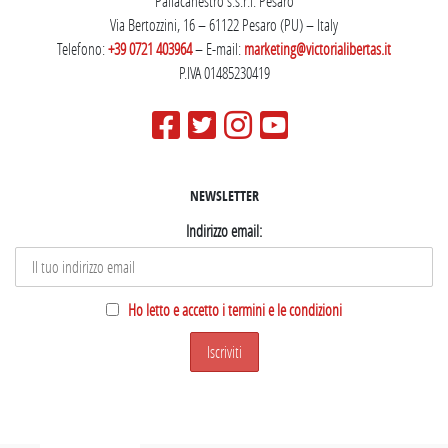
Pallacanestro s.s.r.l. Pesaro
Via Bertozzini, 16 – 61122 Pesaro (PU) – Italy
Telefono:
+39 0721 403964
– E-mail:
marketing@victorialibertas.it
P.IVA 01485230419
NEWSLETTER
Indirizzo email:
Ho letto e accetto i termini e le condizioni