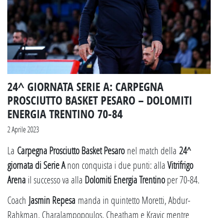
24^ GIORNATA SERIE A: CARPEGNA
PROSCIUTTO BASKET PESARO – DOLOMITI
ENERGIA TRENTINO 70-84
2 Aprile 2023
La
Carpegna Prosciutto Basket Pesaro
nel match della
24^
giornata di Serie A
non conquista i due punti: alla
Vitrifrigo
Arena
il successo va alla
Dolomiti Energia Trentino
per 70-84.
Coach
Jasmin Repesa
manda in quintetto Moretti, Abdur-
Rahkman, Charalampopoulos, Cheatham e Kravic mentre