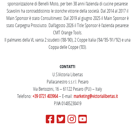
sponsorizzazione di Benelli Moto, per ben 38 anni l’azienda di cucine pesarese
Scavolini ha contraddistinto le storiche vittorie della società. Dal 2014 al 2017 il
Main Sponsor è stato Consultinvest. Dal 2019 al giugno 2025 il Main Sponsor è
stato Carpegna Prosciutto. Dall’agosto 2026 il Title Sponsor è l’azienda pesarese
CMT Orange Tools.
Il palmares della VL vanta 2 scudetti (’88-’90), 2 Coppe Italia (’84/’85-’91/’92) e una
Coppa delle Coppe (’83).
CONTATTI
U.S.Victoria Libertas
Pallacanestro s.s.r.l. Pesaro
Via Bertozzini, 16 – 61122 Pesaro (PU) – Italy
Telefono:
+39 0721 403964
– E-mail:
marketing@victorialibertas.it
P.IVA 01485230419