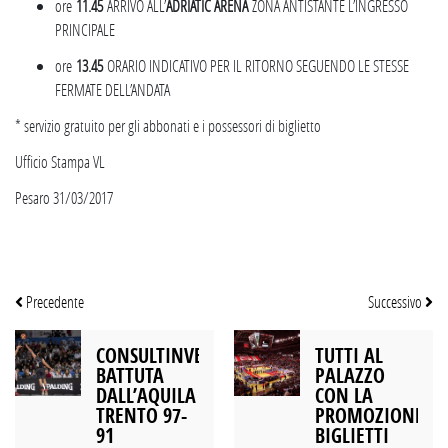
ore
11.45
ARRIVO ALL’
ADRIATIC ARENA
ZONA ANTISTANTE L’INGRESSO
PRINCIPALE
ore
13.45
ORARIO INDICATIVO PER IL RITORNO SEGUENDO LE STESSE
FERMATE DELL’ANDATA
* servizio gratuito per gli abbonati e i possessori di biglietto
Ufficio Stampa VL
Pesaro 31/03/2017
Precedente
Successivo
CONSULTINVEST
TUTTI AL
BATTUTA
PALAZZO
DALL’AQUILA
CON LA
TRENTO 97-
PROMOZIONE
91
BIGLIETTI