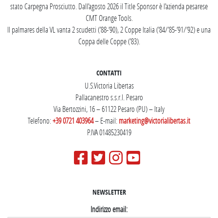
stato Carpegna Prosciutto. Dall’agosto 2026 il Title Sponsor è l’azienda pesarese
CMT Orange Tools.
Il palmares della VL vanta 2 scudetti (’88-’90), 2 Coppe Italia (’84/’85-’91/’92) e una
Coppa delle Coppe (’83).
CONTATTI
U.S.Victoria Libertas
Pallacanestro s.s.r.l. Pesaro
Via Bertozzini, 16 – 61122 Pesaro (PU) – Italy
Telefono:
+39 0721 403964
– E-mail:
marketing@victorialibertas.it
P.IVA 01485230419
NEWSLETTER
Indirizzo email: