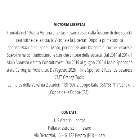
SEGUICI SU INSTAGRAM
VICTORIA LIBERTAS
Fondata nel 1946, la Victoria Libertas Pesaro nasce dalla fusione di due società
cestistiche della città, la Victoria e la Libertas. Dopo la prima storica
sponsorizzazione di Benelli Moto, per ben 38 anni l’azienda di cucine pesarese
Scavolini ha contraddistinto le storiche vittorie della società. Dal 2014 al 2017 il
Main Sponsor è stato Consultinvest. Dal 2019 al giugno 2025 il Main Sponsor è
stato Carpegna Prosciutto. Dall’agosto 2026 il Title Sponsor è l’azienda pesarese
CMT Orange Tools.
Il palmares della VL vanta 2 scudetti (’88-’90), 2 Coppe Italia (’84/’85-’91/’92) e una
Coppa delle Coppe (’83).
CONTATTI
U.S.Victoria Libertas
Pallacanestro s.s.r.l. Pesaro
Via Bertozzini, 16 – 61122 Pesaro (PU) – Italy