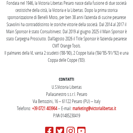
Fondata nel 1946, la Victoria Libertas Pesaro nasce dalla fusione di due società
cestistiche della città, la Victoria e la Libertas. Dopo la prima storica
sponsorizzazione di Benelli Moto, per ben 38 anni l’azienda di cucine pesarese
Scavolini ha contraddistinto le storiche vittorie della società. Dal 2014 al 2017 il
Main Sponsor è stato Consultinvest. Dal 2019 al giugno 2025 il Main Sponsor è
stato Carpegna Prosciutto. Dall’agosto 2026 il Title Sponsor è l’azienda pesarese
CMT Orange Tools.
Il palmares della VL vanta 2 scudetti (’88-’90), 2 Coppe Italia (’84/’85-’91/’92) e una
Coppa delle Coppe (’83).
CONTATTI
U.S.Victoria Libertas
Pallacanestro s.s.r.l. Pesaro
Via Bertozzini, 16 – 61122 Pesaro (PU) – Italy
Telefono:
+39 0721 403964
– E-mail:
marketing@victorialibertas.it
P.IVA 01485230419