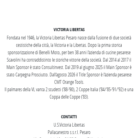
SEGUICI SU INSTAGRAM
VICTORIA LIBERTAS
Fondata nel 1946, la Victoria Libertas Pesaro nasce dalla fusione di due società
cestistiche della città, la Victoria e la Libertas. Dopo la prima storica
sponsorizzazione di Benelli Moto, per ben 38 anni l’azienda di cucine pesarese
Scavolini ha contraddistinto le storiche vittorie della società. Dal 2014 al 2017 il
Main Sponsor è stato Consultinvest. Dal 2019 al giugno 2025 il Main Sponsor è
stato Carpegna Prosciutto. Dall’agosto 2026 il Title Sponsor è l’azienda pesarese
CMT Orange Tools.
Il palmares della VL vanta 2 scudetti (’88-’90), 2 Coppe Italia (’84/’85-’91/’92) e una
Coppa delle Coppe (’83).
CONTATTI
U.S.Victoria Libertas
Pallacanestro s.s.r.l. Pesaro