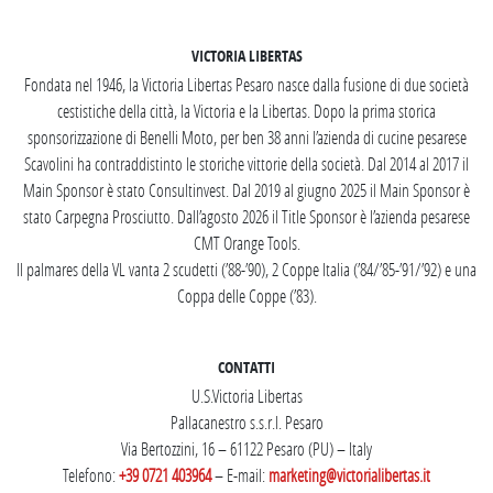
VICTORIA LIBERTAS
Fondata nel 1946, la Victoria Libertas Pesaro nasce dalla fusione di due società
cestistiche della città, la Victoria e la Libertas. Dopo la prima storica
sponsorizzazione di Benelli Moto, per ben 38 anni l’azienda di cucine pesarese
Scavolini ha contraddistinto le storiche vittorie della società. Dal 2014 al 2017 il
Main Sponsor è stato Consultinvest. Dal 2019 al giugno 2025 il Main Sponsor è
stato Carpegna Prosciutto. Dall’agosto 2026 il Title Sponsor è l’azienda pesarese
CMT Orange Tools.
Il palmares della VL vanta 2 scudetti (’88-’90), 2 Coppe Italia (’84/’85-’91/’92) e una
Coppa delle Coppe (’83).
CONTATTI
U.S.Victoria Libertas
Pallacanestro s.s.r.l. Pesaro
Via Bertozzini, 16 – 61122 Pesaro (PU) – Italy
Telefono:
+39 0721 403964
– E-mail:
marketing@victorialibertas.it