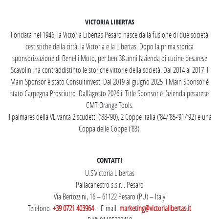
VICTORIA LIBERTAS
Fondata nel 1946, la Victoria Libertas Pesaro nasce dalla fusione di due società
cestistiche della città, la Victoria e la Libertas. Dopo la prima storica
sponsorizzazione di Benelli Moto, per ben 38 anni l’azienda di cucine pesarese
Scavolini ha contraddistinto le storiche vittorie della società. Dal 2014 al 2017 il
Main Sponsor è stato Consultinvest. Dal 2019 al giugno 2025 il Main Sponsor è
stato Carpegna Prosciutto. Dall’agosto 2026 il Title Sponsor è l’azienda pesarese
CMT Orange Tools.
Il palmares della VL vanta 2 scudetti (’88-’90), 2 Coppe Italia (’84/’85-’91/’92) e una
Coppa delle Coppe (’83).
CONTATTI
U.S.Victoria Libertas
Pallacanestro s.s.r.l. Pesaro
Via Bertozzini, 16 – 61122 Pesaro (PU) – Italy
Telefono:
+39 0721 403964
– E-mail:
marketing@victorialibertas.it