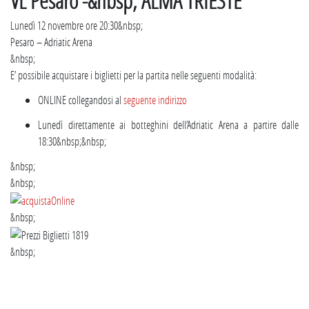
VL Pesaro -&nbsp; ALMA TRIESTE
Lunedì 12 novembre ore 20:30&nbsp;
Pesaro – Adriatic Arena
&nbsp;
E’ possibile acquistare i biglietti per la partita nelle seguenti modalità:
ONLINE collegandosi al
seguente indirizzo
Lunedì direttamente ai botteghini dell’Adriatic Arena a partire dalle
18:30&nbsp;&nbsp;
&nbsp;
&nbsp;
&nbsp;
&nbsp;