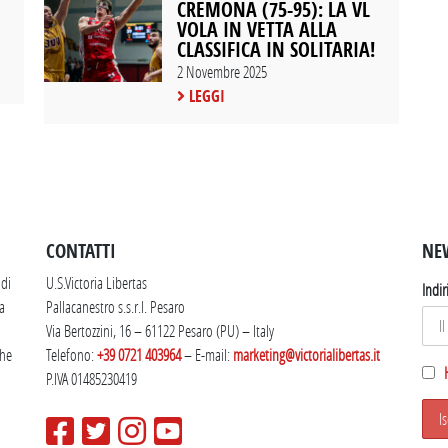
CREMONA (75-95): LA VL
VOLA IN VETTA ALLA
CLASSIFICA IN SOLITARIA!
2 Novembre 2025
LEGGI
SEGUICI SU INSTAGRAM
CONTATTI
NE
 di
U.S.Victoria Libertas
Indir
la
Pallacanestro s.s.r.l. Pesaro
Via Bertozzini, 16 – 61122 Pesaro (PU) – Italy
che
Telefono:
+39 0721 403964
– E-mail:
marketing@victorialibertas.it
P.IVA 01485230419