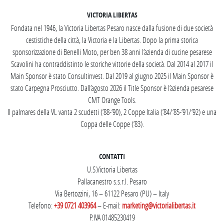
VICTORIA LIBERTAS
Fondata nel 1946, la Victoria Libertas Pesaro nasce dalla fusione di due società
cestistiche della città, la Victoria e la Libertas. Dopo la prima storica
sponsorizzazione di Benelli Moto, per ben 38 anni l’azienda di cucine pesarese
Scavolini ha contraddistinto le storiche vittorie della società. Dal 2014 al 2017 il
Main Sponsor è stato Consultinvest. Dal 2019 al giugno 2025 il Main Sponsor è
stato Carpegna Prosciutto. Dall’agosto 2026 il Title Sponsor è l’azienda pesarese
CMT Orange Tools.
Il palmares della VL vanta 2 scudetti (’88-’90), 2 Coppe Italia (’84/’85-’91/’92) e una
Coppa delle Coppe (’83).
CONTATTI
U.S.Victoria Libertas
Pallacanestro s.s.r.l. Pesaro
Via Bertozzini, 16 – 61122 Pesaro (PU) – Italy
Telefono:
+39 0721 403964
– E-mail:
marketing@victorialibertas.it
P.IVA 01485230419