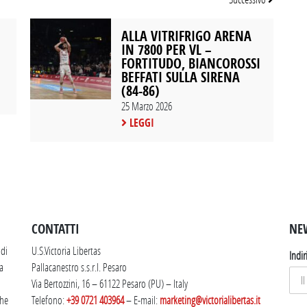
ALLA VITRIFRIGO ARENA
IN 7800 PER VL –
FORTITUDO, BIANCOROSSI
BEFFATI SULLA SIRENA
(84-86)
25 Marzo 2026
LEGGI
SEGUICI SU INSTAGRAM
CONTATTI
NE
 di
U.S.Victoria Libertas
Indir
la
Pallacanestro s.s.r.l. Pesaro
Via Bertozzini, 16 – 61122 Pesaro (PU) – Italy
che
Telefono:
+39 0721 403964
– E-mail:
marketing@victorialibertas.it