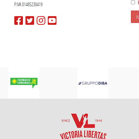
P.IVA 01485230419