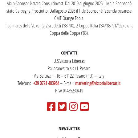
Main Sponsor è stato Consultinvest. Dal 2019 al giugno 2025 il Main Sponsor è
stato Carpegna Prosciutto. Dall’agosto 2026 il Title Sponsor è l’azienda pesarese
CMT Orange Tools.
Il palmares della VL vanta 2 scudetti (’88-’90), 2 Coppe Italia (’84/’85-’91/’92) e una
Coppa delle Coppe (’83).
CONTATTI
U.S.Victoria Libertas
Pallacanestro s.s.r.l. Pesaro
Via Bertozzini, 16 – 61122 Pesaro (PU) – Italy
Telefono:
+39 0721 403964
– E-mail:
marketing@victorialibertas.it
P.IVA 01485230419
NEWSLETTER