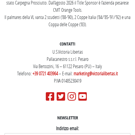
stato Carpegna Prosciutto. Dall’agosto 2026 il Title Sponsor è l’azienda pesarese
CMT Orange Tools.
Il palmares della VL vanta 2 scudetti (’88-’90), 2 Coppe Italia (’84/’85-’91/’92) e una
Coppa delle Coppe (’83).
CONTATTI
U.S.Victoria Libertas
Pallacanestro s.s.r.l. Pesaro
Via Bertozzini, 16 – 61122 Pesaro (PU) – Italy
Telefono:
+39 0721 403964
– E-mail:
marketing@victorialibertas.it
P.IVA 01485230419
NEWSLETTER
Indirizzo email: