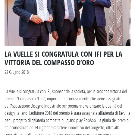
LA VUELLE SI CONGRATULA CON IFI PER LA
VITTORIA DEL COMPASSO D’ORO
22 Giugno 2018
La Vuelle si congratula con IFI, sponsor della società, per la seconda vittoria del
premio “Compasso d’Oro”, importante riconoscimento che viene assegnato
dall’Associazione Disegno Industriale per premiare e valorizzare la qualità del
design italiano. L’edizione 2018 del premio è stata assegnata all’azienda di Tavullia
per il progetto di gelateria compatta plug and play PopApp. La giuria del premio
ha riconosciuto ad IFI il grande carattere innovativo del progetto, oltre alla
compattezza e alla trasportabilità, che consentono di esportare non solo il