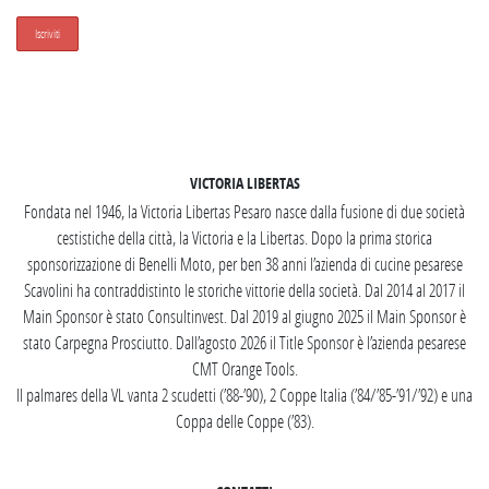
SEGUICI SU INSTAGRAM
VICTORIA LIBERTAS
Fondata nel 1946, la Victoria Libertas Pesaro nasce dalla fusione di due società
cestistiche della città, la Victoria e la Libertas. Dopo la prima storica
sponsorizzazione di Benelli Moto, per ben 38 anni l’azienda di cucine pesarese
Scavolini ha contraddistinto le storiche vittorie della società. Dal 2014 al 2017 il
Main Sponsor è stato Consultinvest. Dal 2019 al giugno 2025 il Main Sponsor è
stato Carpegna Prosciutto. Dall’agosto 2026 il Title Sponsor è l’azienda pesarese
CMT Orange Tools.
Il palmares della VL vanta 2 scudetti (’88-’90), 2 Coppe Italia (’84/’85-’91/’92) e una
Coppa delle Coppe (’83).