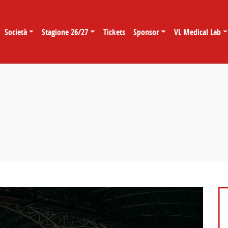
Società
Stagione 26/27
Tickets
Sponsor
VL Medical Lab