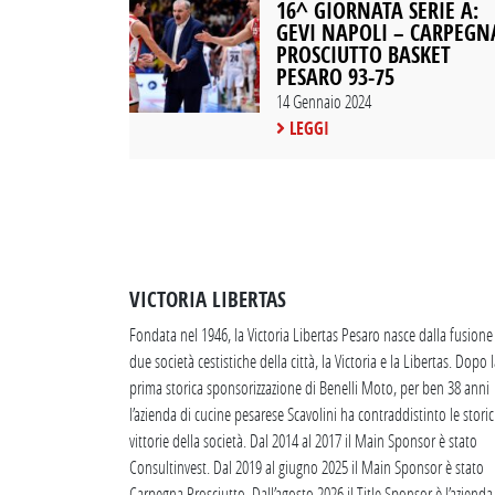
16^ GIORNATA SERIE A:
GEVI NAPOLI – CARPEGN
PROSCIUTTO BASKET
PESARO 93-75
14 Gennaio 2024
LEGGI
VICTORIA LIBERTAS
Fondata nel 1946, la Victoria Libertas Pesaro nasce dalla fusione
due società cestistiche della città, la Victoria e la Libertas. Dopo 
prima storica sponsorizzazione di Benelli Moto, per ben 38 anni
l’azienda di cucine pesarese Scavolini ha contraddistinto le stori
vittorie della società. Dal 2014 al 2017 il Main Sponsor è stato
Consultinvest. Dal 2019 al giugno 2025 il Main Sponsor è stato
Carpegna Prosciutto. Dall’agosto 2026 il Title Sponsor è l’azienda