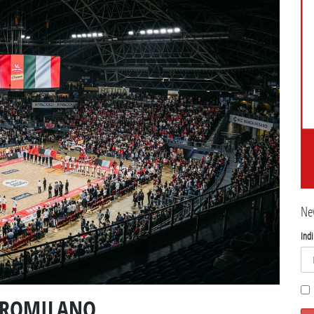
Ne
Indi
SAROMILANO