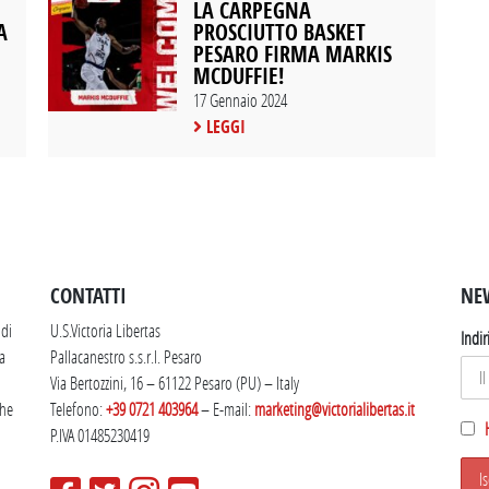
LA CARPEGNA
A
PROSCIUTTO BASKET
PESARO FIRMA MARKIS
MCDUFFIE!
17 Gennaio 2024
LEGGI
SEGUICI SU INSTAGRAM
CONTATTI
NE
 di
U.S.Victoria Libertas
Indir
la
Pallacanestro s.s.r.l. Pesaro
Via Bertozzini, 16 – 61122 Pesaro (PU) – Italy
che
Telefono:
+39 0721 403964
– E-mail:
marketing@victorialibertas.it
P.IVA 01485230419