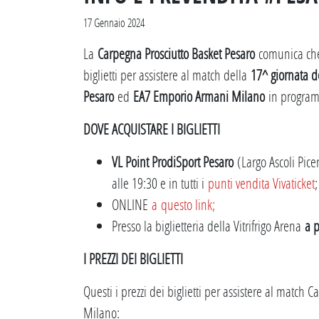
17 Gennaio 2024
La
Carpegna Prosciutto Basket Pesaro
comunica che s
biglietti per assistere al match della
17^ giornata d
Pesaro
ed
EA7 Emporio Armani Milano
in progr
DOVE ACQUISTARE I BIGLIETTI
VL Point ProdiSport Pesaro
(Largo Ascoli Pice
alle 19:30 e in tutti i
punti vendita Vivaticket
;
ONLINE
a questo link;
Presso la biglietteria della Vitrifrigo Arena
a 
I PREZZI DEI BIGLIETTI
Questi i prezzi dei biglietti per assistere al matc
Milano: