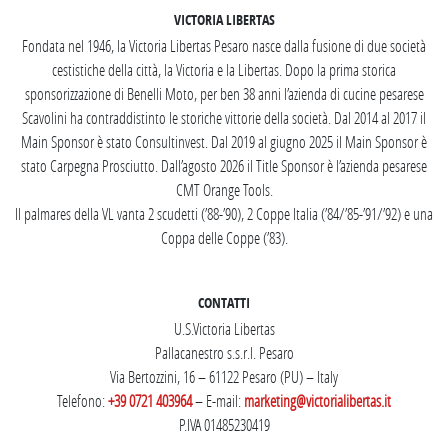
VICTORIA LIBERTAS
Fondata nel 1946, la Victoria Libertas Pesaro nasce dalla fusione di due società
cestistiche della città, la Victoria e la Libertas. Dopo la prima storica
sponsorizzazione di Benelli Moto, per ben 38 anni l’azienda di cucine pesarese
Scavolini ha contraddistinto le storiche vittorie della società. Dal 2014 al 2017 il
Main Sponsor è stato Consultinvest. Dal 2019 al giugno 2025 il Main Sponsor è
stato Carpegna Prosciutto. Dall’agosto 2026 il Title Sponsor è l’azienda pesarese
CMT Orange Tools.
Il palmares della VL vanta 2 scudetti (’88-’90), 2 Coppe Italia (’84/’85-’91/’92) e una
Coppa delle Coppe (’83).
CONTATTI
U.S.Victoria Libertas
Pallacanestro s.s.r.l. Pesaro
Via Bertozzini, 16 – 61122 Pesaro (PU) – Italy
Telefono:
+39 0721 403964
– E-mail:
marketing@victorialibertas.it
P.IVA 01485230419