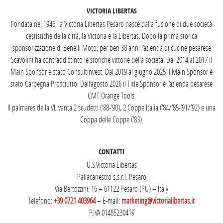
VICTORIA LIBERTAS
Fondata nel 1946, la Victoria Libertas Pesaro nasce dalla fusione di due società
cestistiche della città, la Victoria e la Libertas. Dopo la prima storica
sponsorizzazione di Benelli Moto, per ben 38 anni l’azienda di cucine pesarese
Scavolini ha contraddistinto le storiche vittorie della società. Dal 2014 al 2017 il
Main Sponsor è stato Consultinvest. Dal 2019 al giugno 2025 il Main Sponsor è
stato Carpegna Prosciutto. Dall’agosto 2026 il Title Sponsor è l’azienda pesarese
CMT Orange Tools.
Il palmares della VL vanta 2 scudetti (’88-’90), 2 Coppe Italia (’84/’85-’91/’92) e una
Coppa delle Coppe (’83).
CONTATTI
U.S.Victoria Libertas
Pallacanestro s.s.r.l. Pesaro
Via Bertozzini, 16 – 61122 Pesaro (PU) – Italy
Telefono:
+39 0721 403964
– E-mail:
marketing@victorialibertas.it
P.IVA 01485230419