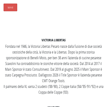
SEGUICI SU INSTAGRAM
VICTORIA LIBERTAS
Fondata nel 1946, la Victoria Libertas Pesaro nasce dalla fusione di due società
cestistiche della città, la Victoria e la Libertas. Dopo la prima storica
sponsorizzazione di Benelli Moto, per ben 38 anni l’azienda di cucine pesarese
Scavolini ha contraddistinto le storiche vittorie della società. Dal 2014 al 2017 il
Main Sponsor è stato Consultinvest. Dal 2019 al giugno 2025 il Main Sponsor è
stato Carpegna Prosciutto. Dall’agosto 2026 il Title Sponsor è l’azienda pesarese
CMT Orange Tools.
Il palmares della VL vanta 2 scudetti (’88-’90), 2 Coppe Italia (’84/’85-’91/’92) e una
Coppa delle Coppe (’83).