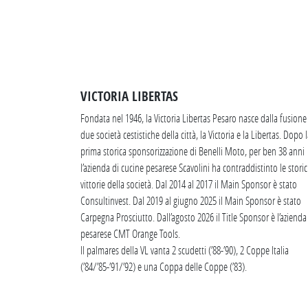
VICTORIA LIBERTAS
Fondata nel 1946, la Victoria Libertas Pesaro nasce dalla fusione
due società cestistiche della città, la Victoria e la Libertas. Dopo 
prima storica sponsorizzazione di Benelli Moto, per ben 38 anni
l’azienda di cucine pesarese Scavolini ha contraddistinto le stori
vittorie della società. Dal 2014 al 2017 il Main Sponsor è stato
Consultinvest. Dal 2019 al giugno 2025 il Main Sponsor è stato
Carpegna Prosciutto. Dall’agosto 2026 il Title Sponsor è l’azienda
pesarese CMT Orange Tools.
Il palmares della VL vanta 2 scudetti (’88-’90), 2 Coppe Italia
(’84/’85-’91/’92) e una Coppa delle Coppe (’83).