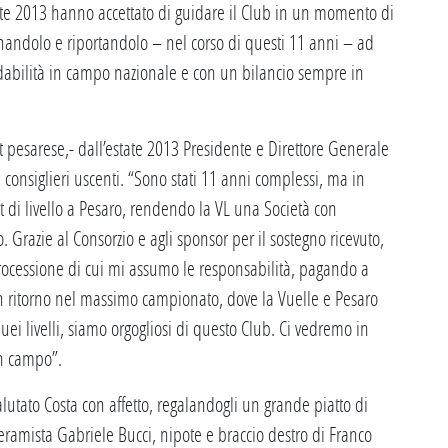
te 2013 hanno accettato di guidare il Club in un momento di
anandolo e riportandolo – nel corso di questi 11 anni – ad
dabilità in campo nazionale e con un bilancio sempre in
t pesarese,- dall’estate 2013 Presidente e Direttore Generale
 consiglieri uscenti. “Sono stati 11 anni complessi, ma in
di livello a Pesaro, rendendo la VL una Società con
. Grazie al Consorzio e agli sponsor per il sostegno ricevuto,
rocessione di cui mi assumo le responsabilità, pagando a
oi un ritorno nel massimo campionato, dove la Vuelle e Pesaro
ei livelli, siamo orgogliosi di questo Club. Ci vedremo in
in campo”.
alutato Costa con affetto, regalandogli un grande piatto di
eramista Gabriele Bucci, nipote e braccio destro di Franco