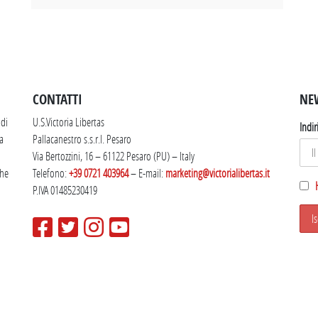
SEGUICI SU INSTAGRAM
CONTATTI
NE
 di
U.S.Victoria Libertas
Indir
la
Pallacanestro s.s.r.l. Pesaro
Via Bertozzini, 16 – 61122 Pesaro (PU) – Italy
che
Telefono:
+39 0721 403964
– E-mail:
marketing@victorialibertas.it
P.IVA 01485230419