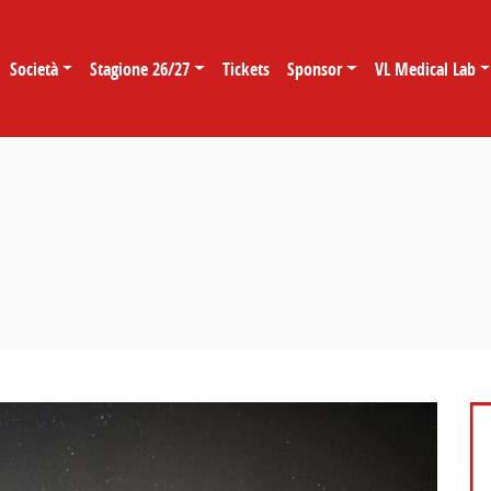
Società
Stagione 26/27
Tickets
Sponsor
VL Medical Lab