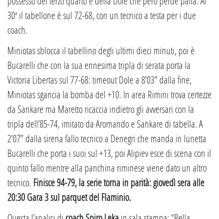
possesso del terzo quarto è della Dole che però perde palla. Al
30′ il tabellone è sul 72-68, con un tecnico a testa per i due
coach.
Miniotas sblocca il tabellino degli ultimi dieci minuti, poi è
Bucarelli che con la sua ennesima tripla di serata porta la
Victoria Libertas sul 77-68: timeout Dole a 8’03” dalla fine,
Miniotas sgancia la bomba del +10. In area Rimini trova certezze
da Sankare ma Maretto ricaccia indietro gli avversari con la
tripla dell’85-74, imitato da Aromando e Sankare di tabella. A
2’07” dalla sirena fallo tecnico a Denegri che manda in lunetta
Bucarelli che porta i suoi sul +13, poi Alipiev esce di scena con il
quinto fallo mentre alla panchina riminese viene dato un altro
tecnico.
Finisce 94-79, la serie torna in parità: giovedì sera alle
20:30 Gara 3 sul parquet del Flaminio.
Questa l’analisi di
coach Spiro Leka
in sala stampa: “Bella