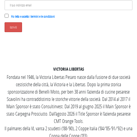
Ho letto e accetto i termini e le condizioni
SEGUICI SU INSTAGRAM
VICTORIA LIBERTAS
Fondata nel 1946, la Victoria Libertas Pesaro nasce dalla fusione di due società
cestistiche della città, la Victoria e la Libertas. Dopo la prima storica
sponsorizzazione di Benelli Moto, per ben 38 anni l’azienda di cucine pesarese
Scavolini ha contraddistinto le storiche vittorie della società. Dal 2014 al 2017 il
Main Sponsor è stato Consultinvest. Dal 2019 al giugno 2025 il Main Sponsor è
stato Carpegna Prosciutto. Dall’agosto 2026 il Title Sponsor è l’azienda pesarese
CMT Orange Tools.
Il palmares della VL vanta 2 scudetti (’88-’90), 2 Coppe Italia (’84/’85-’91/’92) e una
Coppa delle Coppe (’83).