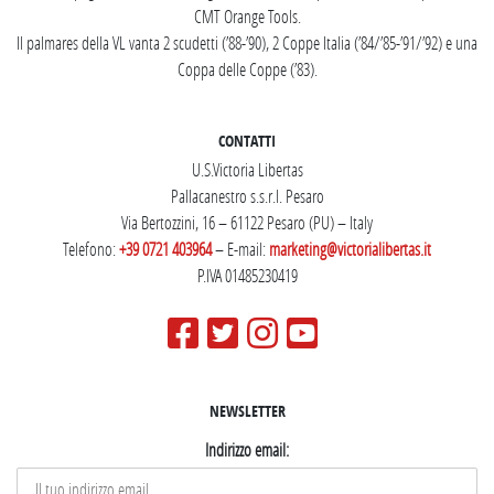
CMT Orange Tools.
Il palmares della VL vanta 2 scudetti (’88-’90), 2 Coppe Italia (’84/’85-’91/’92) e una
Coppa delle Coppe (’83).
CONTATTI
U.S.Victoria Libertas
Pallacanestro s.s.r.l. Pesaro
Via Bertozzini, 16 – 61122 Pesaro (PU) – Italy
Telefono:
+39 0721 403964
– E-mail:
marketing@victorialibertas.it
P.IVA 01485230419
NEWSLETTER
Indirizzo email: