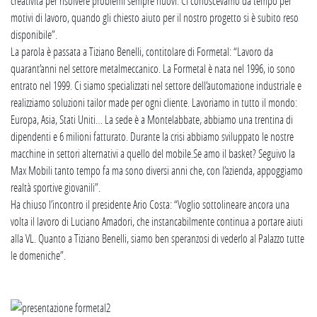
creatività per risolvere problemi sempre nuovi. Ci conoscevamo da tempo per
motivi di lavoro, quando gli chiesto aiuto per il nostro progetto si è subito reso
disponibile”.
La parola è passata a Tiziano Benelli, contitolare di Formetal: “Lavoro da
quarant’anni nel settore metalmeccanico. La Formetal è nata nel 1996, io sono
entrato nel 1999. Ci siamo specializzati nel settore dell’automazione industriale e
realizziamo soluzioni tailor made per ogni cliente. Lavoriamo in tutto il mondo:
Europa, Asia, Stati Uniti… La sede è a Montelabbate, abbiamo una trentina di
dipendenti e 6 milioni fatturato. Durante la crisi abbiamo sviluppato le nostre
macchine in settori alternativi a quello del mobile.Se amo il basket? Seguivo la
Max Mobili tanto tempo fa ma sono diversi anni che, con l’azienda, appoggiamo
realtà sportive giovanili”.
Ha chiuso l’incontro il presidente Ario Costa: “Voglio sottolineare ancora una
volta il lavoro di Luciano Amadori, che instancabilmente continua a portare aiuti
alla VL. Quanto a Tiziano Benelli, siamo ben speranzosi di vederlo al Palazzo tutte
le domeniche”.