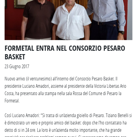
FORMETAL ENTRA NEL CONSORZIO PESARO
BASKET
23 Giugno 2017
Nuovo arrivo (il ventunesimo) all’interno del Consorzio Pesaro Basket. Il
presidente Luciano Amadori, assieme al presidente della Victoria Libertas Ario
Costa, ha presentato alla stampa nella sala Rossa del Comune di Pesaro la
Formetal.
Così Luciano Amadori: “Si tratta di un’azienda gioiello di Pesaro. Tiziano Benelli si
è dimostrato un vero e proprio amico del basket: dopo che l’ho contattato ha
detto di si in 24 ore. La loro è un’azienda molto importante, che ha grande