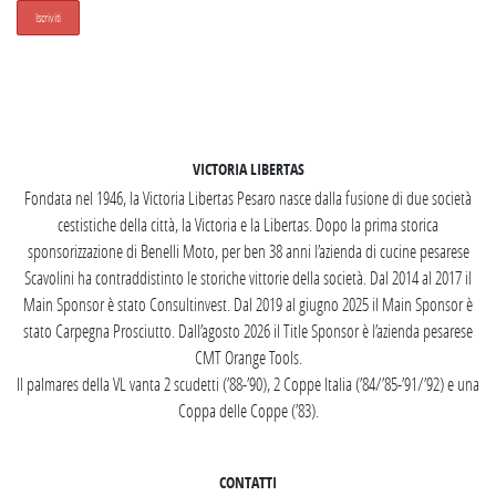
SEGUICI SU INSTAGRAM
VICTORIA LIBERTAS
Fondata nel 1946, la Victoria Libertas Pesaro nasce dalla fusione di due società
cestistiche della città, la Victoria e la Libertas. Dopo la prima storica
sponsorizzazione di Benelli Moto, per ben 38 anni l’azienda di cucine pesarese
Scavolini ha contraddistinto le storiche vittorie della società. Dal 2014 al 2017 il
Main Sponsor è stato Consultinvest. Dal 2019 al giugno 2025 il Main Sponsor è
stato Carpegna Prosciutto. Dall’agosto 2026 il Title Sponsor è l’azienda pesarese
CMT Orange Tools.
Il palmares della VL vanta 2 scudetti (’88-’90), 2 Coppe Italia (’84/’85-’91/’92) e una
Coppa delle Coppe (’83).
CONTATTI