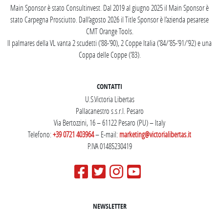
Main Sponsor è stato Consultinvest. Dal 2019 al giugno 2025 il Main Sponsor è
stato Carpegna Prosciutto. Dall’agosto 2026 il Title Sponsor è l’azienda pesarese
CMT Orange Tools.
Il palmares della VL vanta 2 scudetti (’88-’90), 2 Coppe Italia (’84/’85-’91/’92) e una
Coppa delle Coppe (’83).
CONTATTI
U.S.Victoria Libertas
Pallacanestro s.s.r.l. Pesaro
Via Bertozzini, 16 – 61122 Pesaro (PU) – Italy
Telefono:
+39 0721 403964
– E-mail:
marketing@victorialibertas.it
P.IVA 01485230419
NEWSLETTER