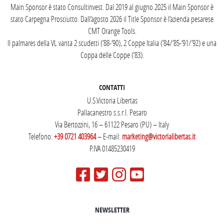
Main Sponsor è stato Consultinvest. Dal 2019 al giugno 2025 il Main Sponsor è
stato Carpegna Prosciutto. Dall’agosto 2026 il Title Sponsor è l’azienda pesarese
CMT Orange Tools.
Il palmares della VL vanta 2 scudetti (’88-’90), 2 Coppe Italia (’84/’85-’91/’92) e una
Coppa delle Coppe (’83).
CONTATTI
U.S.Victoria Libertas
Pallacanestro s.s.r.l. Pesaro
Via Bertozzini, 16 – 61122 Pesaro (PU) – Italy
Telefono:
+39 0721 403964
– E-mail:
marketing@victorialibertas.it
P.IVA 01485230419
NEWSLETTER