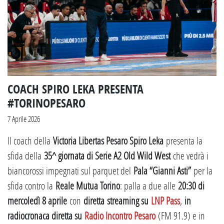
COACH SPIRO LEKA PRESENTA
#TORINOPESARO
7 Aprile 2026
Il coach della
Victoria Libertas Pesaro Spiro Leka
presenta la
sfida della
35^ giornata di Serie A2 Old Wild West
che vedrà i
biancorossi impegnati sul parquet del
Pala “Gianni Asti”
per la
sfida contro la
Reale Mutua Torino
: palla a due alle
20:30 di
mercoledì 8 aprile
con
diretta
streaming su
LNP Pass
,
in
radiocronaca diretta su
Radio Incontro Pesaro
(FM 91.9) e in