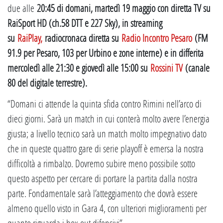
due alle
20:45 di domani, martedì 19 maggio con diretta TV su
RaiSport HD (ch.58 DTT e 227 Sky), in streaming
su
RaiPlay,
radiocronaca diretta su
Radio Incontro Pesaro
(FM
91.9 per Pesaro, 103 per Urbino e zone interne) e in differita
mercoledì alle 21:30 e giovedì alle 15:00 su
Rossini TV
(canale
80 del digitale terrestre).
“Domani ci attende la quinta sfida contro Rimini nell’arco di
dieci giorni. Sarà un match in cui conterà molto avere l’energia
giusta; a livello tecnico sarà un match molto impegnativo dato
che in queste quattro gare di serie playoff è emersa la nostra
difficoltà a rimbalzo. Dovremo subire meno possibile sotto
questo aspetto per cercare di portare la partita dalla nostra
parte. Fondamentale sarà l’atteggiamento che dovrà essere
almeno quello visto in Gara 4, con ulteriori miglioramenti per
quanto riguarda i box out difensivi”.