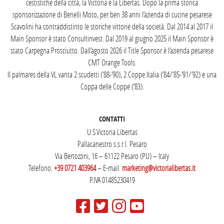
cestistiche della città, la Victoria e la Libertas. Dopo la prima storica
sponsorizzazione di Benelli Moto, per ben 38 anni l’azienda di cucine pesarese
Scavolini ha contraddistinto le storiche vittorie della società. Dal 2014 al 2017 il
Main Sponsor è stato Consultinvest. Dal 2019 al giugno 2025 il Main Sponsor è
stato Carpegna Prosciutto. Dall’agosto 2026 il Title Sponsor è l’azienda pesarese
CMT Orange Tools.
Il palmares della VL vanta 2 scudetti (’88-’90), 2 Coppe Italia (’84/’85-’91/’92) e una
Coppa delle Coppe (’83).
CONTATTI
U.S.Victoria Libertas
Pallacanestro s.s.r.l. Pesaro
Via Bertozzini, 16 – 61122 Pesaro (PU) – Italy
Telefono:
+39 0721 403964
– E-mail:
marketing@victorialibertas.it
P.IVA 01485230419