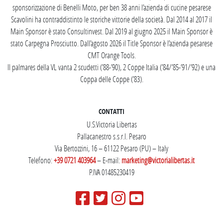
sponsorizzazione di Benelli Moto, per ben 38 anni l’azienda di cucine pesarese
Scavolini ha contraddistinto le storiche vittorie della società. Dal 2014 al 2017 il
Main Sponsor è stato Consultinvest. Dal 2019 al giugno 2025 il Main Sponsor è
stato Carpegna Prosciutto. Dall’agosto 2026 il Title Sponsor è l’azienda pesarese
CMT Orange Tools.
Il palmares della VL vanta 2 scudetti (’88-’90), 2 Coppe Italia (’84/’85-’91/’92) e una
Coppa delle Coppe (’83).
CONTATTI
U.S.Victoria Libertas
Pallacanestro s.s.r.l. Pesaro
Via Bertozzini, 16 – 61122 Pesaro (PU) – Italy
Telefono:
+39 0721 403964
– E-mail:
marketing@victorialibertas.it
P.IVA 01485230419